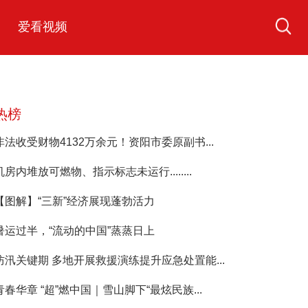
爱看视频
热榜
非法收受财物4132万余元！资阳市委原副书...
机房内堆放可燃物、指示标志未运行........
【图解】“三新”经济展现蓬勃活力
暑运过半，“流动的中国”蒸蒸日上
防汛关键期 多地开展救援演练提升应急处置能...
青春华章 “超”燃中国｜雪山脚下“最炫民族...