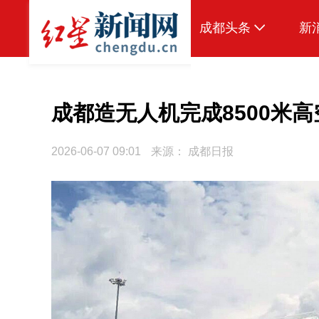
成都头条
新
原创
本地
成都造无人机完成8500米
国内
2026-06-07 09:01
来源：
成都日报
头条智造
热点专题
传真机
公示