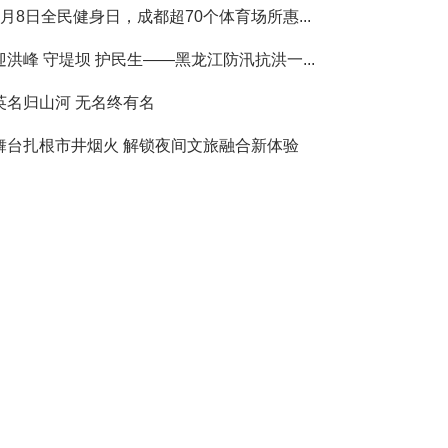
8月8日全民健身日，成都超70个体育场所惠...
迎洪峰 守堤坝 护民生——黑龙江防汛抗洪一...
英名归山河 无名终有名
舞台扎根市井烟火 解锁夜间文旅融合新体验