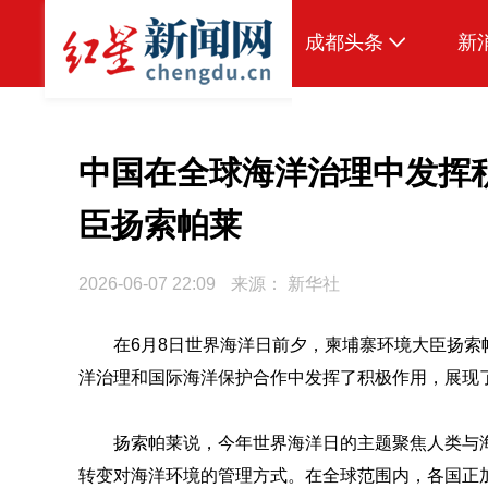
成都头条
新
原创
本地
中国在全球海洋治理中发挥
国内
臣扬索帕莱
头条智造
2026-06-07 22:09
来源：
新华社
热点专题
传真机
在6月8日世界海洋日前夕，柬埔寨环境大臣扬
洋治理和国际海洋保护合作中发挥了积极作用，展现
公示
扬索帕莱说，今年世界海洋日的主题聚焦人类与
转变对海洋环境的管理方式。在全球范围内，各国正