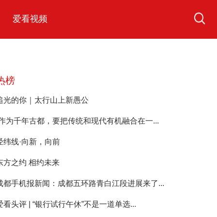
爱看视频
热榜
追光的你｜太行山上新愚公
“作为千年古都，要把传统和现代有机融合在一...
经纬线·向新，向前
东方之约 相约未来
成都手机报新闻：成都五环路青白江段进展来了...
爱看头评 | “银行试行午休”不是一道单选...