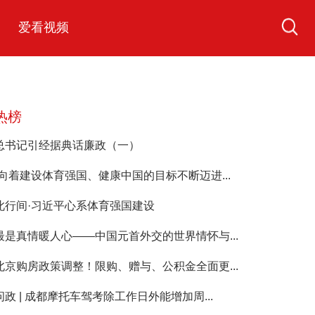
爱看视频
热榜
总书记引经据典话廉政（一）
“向着建设体育强国、健康中国的目标不断迈进...
此行间·习近平心系体育强国建设
最是真情暖人心——中国元首外交的世界情怀与...
北京购房政策调整！限购、赠与、公积金全面更...
问政 | 成都摩托车驾考除工作日外能增加周...