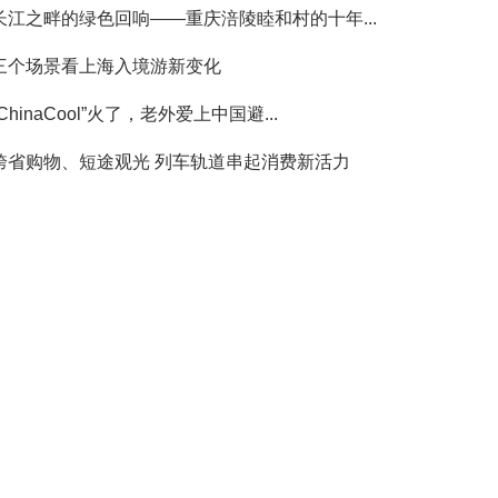
长江之畔的绿色回响——重庆涪陵睦和村的十年...
三个场景看上海入境游新变化
“ChinaCool”火了，老外爱上中国避...
跨省购物、短途观光 列车轨道串起消费新活力