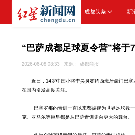
成都头条
新
原创
本地
“巴萨成都足球夏令营”将于7
国内
2026-06-08 08:33
来源：
成都商报
头条智造
近日，14岁中国小将李昊炎签约西班牙豪门巴塞
热点专题
在国内引发高度关注。
传真机
公示
巴塞罗那的青训一直以来都被视为世界足坛数一
克、亚马尔等巨星都是从巴萨青训走向更大的舞台。