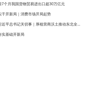
前7个月我国货物贸易进出口超30万亿元
实干开新局｜消费市场开局起势
习近平总书记关切事｜厚植营商沃土推动东北全...
夯实基础开新局