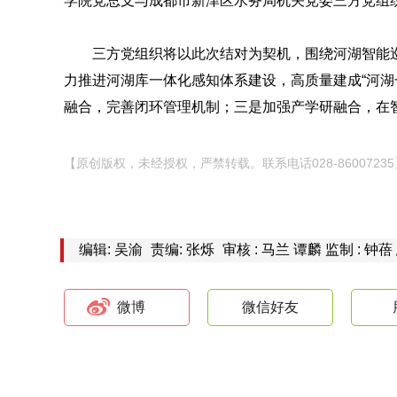
学院党总支与成都市新津区水务局机关党委三方党组
三方党组织将以此次结对为契机，围绕河湖智能
力推进河湖库一体化感知体系建设，高质量建成“河湖
融合，完善闭环管理机制；三是加强产学研融合，在
【原创版权，未经授权，严禁转载。联系电话028-86007235
编辑: 吴渝
责编: 张烁
审核 : 马兰 谭麟 监制 : 钟蓓
微博
微信好友