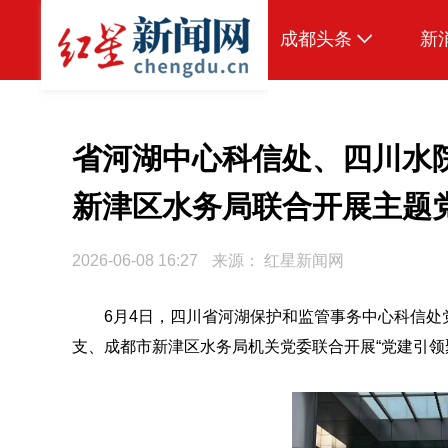
成都头条
新
原创
本地
省河湖中心科信处、四川水
国内
新津区水务局联合开展主题
头条智造
2026-06-08 16:27
来源：
红星新闻网
热点专题
传真机
6月4日，四川省河湖保护和监管事务中心科信
支、成都市新津区水务局机关党委联合开展“党建引领
公示