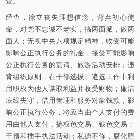
查。
经查，
徐立
丧失理想信念，
背弃初心使
命
，
对党不忠诚不老实，搞两面派，做两
面人；无视中央八项规定精神，收受可能
影响公正执行公务的礼金，接受可能影响
公正执行公务的宴请、旅游活动安排；违
背组织原则，在干部选拔、遴选工作中利
用职权为他人谋取利益
并收受财物
；廉洁
底线失守，借用管理和服务对象钱款
，影
响公正执行公务
，将应当由个人支付的费
用由他人支付，搞权色交易、钱色交易；
干预和插手执法活动；
私德不修，腐化堕