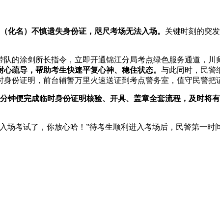
（化名）不慎遗失身份证，咫尺考场无法入场。
关键时刻的突发
带队的涂剑所长指令，立即开通锦江分局考点绿色服务通道，川
耐心疏导，帮助考生快速平复心神、稳住状态。
与此同时，民警
时身份证明，前台辅警万里火速送证到考点警务室，值守民警把
5分钟便完成临时身份证明核验、开具、盖章全套流程，及时将
利入场考试了，你放心哈！”待考生顺利进入考场后，民警第一时