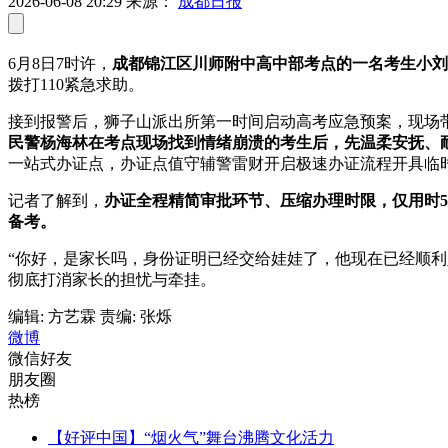
2026-06-08 20:29
来源：
成都日报
6月8日7时许，
成都锦江区川师附中高中部考点的一名考生小刘
拨打110紧急求助。
接到报警后，狮子山派出所第一时间启动
高考应急预案
，现场
民警杨海林在考点现场找到情绪崩溃的考生后，先温柔安抚、
一站式办证点，办证点值守辅警雷财开启极速办证流程开具临
记者了解到，
办证全程精简审批环节、压缩办理时限，仅用时
备考。
“你好，是家长吗，身份证明已经交给娃娃了，他现在已经顺
彻底打消家长的担忧与牵挂。
编辑: 方艺霖
责编: 张烁
微博
微信好友
朋友圈
热榜
【好评中国】“烟火气”舞台沸腾文化活力