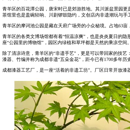
青羊区的百花潭公园，唐宋时已是郊游胜地。其川派盆景园更
茶馆里也是盖碗轻响、川剧锣鼓隐约，文创店内非遗潮玩与手
青羊区的摩诃池公园是藏在天府广场旁的小众秘境。占地63亩
青羊区的各类文博场馆都有着“恒温凉爽”，也是炎炎夏日的
座“公园里的博物馆”，园区内绿植和草坪都是天然的乘凉空
除了清凉诗意，青羊区的“非遗手艺”，更是可以带回家的技
漆器、竹编并称为成都非遗“五朵金花”，距今已有1700多年历
成都漆器工艺厂，是一座“活着的非遗工坊”。厂区日常开放漆