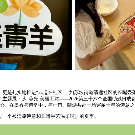
，更是扎实地推进“非遗在社区”，如苏坡街道清远社区的长嘴壶
主题展：从“蓉光·美丽工坊——2026第三十六个全国助残日成
中心，在墨香与诗韵中，与杜甫、陆游共赴一场穿越千年的诗意之
过一个被清凉诗意和非遗手艺温柔呵护的夏季。