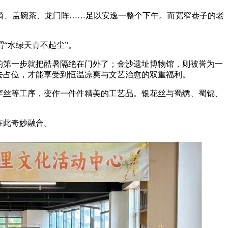
椅、盖碗茶、龙门阵……足以安逸一整个下午。而宽窄巷子的老
“水绿天青不起尘”。
的第一步就把酷暑隔绝在门外了；金沙遗址博物馆，则被誉为一
去占位，才能享受到恒温凉爽与文艺治愈的双重福利。
穿丝等工序，变作一件件精美的工艺品。银花丝与蜀绣、蜀锦、
在此奇妙融合。