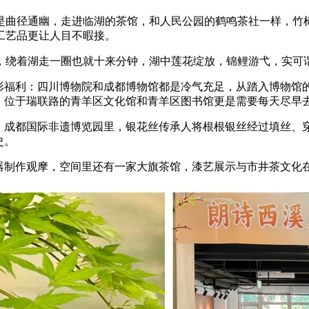
是曲径通幽，走进临湖的茶馆，和人民公园的鹤鸣茶社一样，竹
工艺品更让人目不暇接。
，绕着湖走一圈也就十来分钟，湖中莲花绽放，锦鲤游弋，实可谓
隐形福利：四川博物院和成都博物馆都是冷气充足，从踏入博物馆
间。位于瑞联路的青羊区文化馆和青羊区图书馆更是需要每天尽早
艺：成都国际非遗博览园里，银花丝传承人将根根银丝经过填丝、
史。
器制作观摩，空间里还有一家大旗茶馆，漆艺展示与市井茶文化