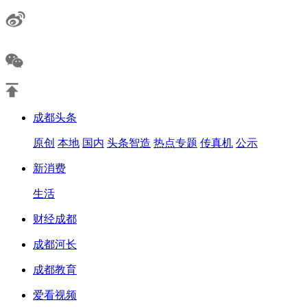
成都头条
原创
本地
国内
头条智造
热点专题
传真机
公示
新消费
生活
财经成都
成都河长
成都教育
爱看视频