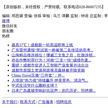
【原创版权，未经授权，严禁转载。联系电话028-86007235】
编辑: 邓思璐
责编: 张烁
审核 : 马兰 谭麟 监制 : 钟蓓 总监制 : 
微博
微信好友
朋友圈
热榜
最高37℃！成都新一轮高温即将上线
广东雷州通报“笔试第一称被第二名传话劝弃考...
山海鲜品接连就位！挪威三文鱼之后，红旗连锁...
存在作弊犯罪行为！河南“三支一扶”成绩作废...
重磅！成都市促进人工智能产业发展办法出台
成都市原国土资源局巡视员森林被开除党籍
China Travel又换“三件套”：外...
入境游“热力值”持续飙升 绝美景色、清凉气...
中式生活凭什么圈粉全球？
日本广岛废墟旁响起抗议声：勿忘历史、拒绝拥...
关于我们
|
联系方式
|
广告服务
|
招聘信息