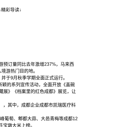
↓精彩导读↓
预订量同比去年激增237%，马来西
入境游热门目的地。
，并于9月秋季学期全面正式运行。
式新颖的系列宣传活动，全面开放《盖碗
藏展》《档案里的红色成都》展览，让
26），其中，成都企业成都市凯瑞医疗科
峰葡萄、郫都大蒜、大邑青梅等成都12
汪氏宝墩大米上榜。