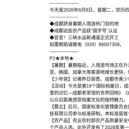
--------------------
今天是2026年6月9日，星期二，农历
--------------------
◆成都跻身暑期入境游热门目的地
◆成都这些农产品获"国字号"认证
◆官宣！三峡水运新通道正式开工
如需帮助请致电（028）86007309。
--------------------
P2★本地★
【暑期】暑期临近，入境游市场正在升
亚、韩国、加拿大等客源地增长更快，
【少年宫】记者昨日获悉，成都市青少
【活动】今天是第19个国际档案日，
里的记忆—成都老茶馆的世界回响》《
公众近距离感受档案文化的独特魅力。
【蓉企】近日，国家标准化管理委员会批准
技有限公司参与标准研制。本标准是首个
【农产品】农业农村部农产品质量安全
个产品入选。此外还发布了2026年第