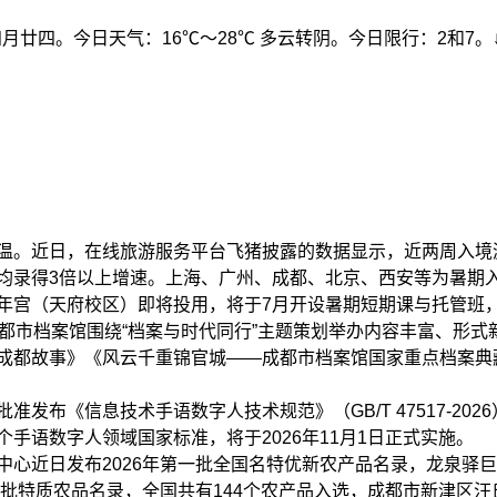
四月廿四。今日天气：16℃～28℃ 多云转阴。今日限行：2和7。
温。近日，在线旅游服务平台飞猪披露的数据显示，近两周入境游
均录得3倍以上增速。上海、广州、成都、北京、西安等为暑期
年宫（天府校区）即将投用，将于7月开设暑期短期课与托管班
成都市档案馆围绕“档案与时代同行”主题策划举办内容丰富、形
成都故事》《风云千重锦官城——成都市档案馆国家重点档案典
发布《信息技术手语数字人技术规范》（GB/T 47517-20
手语数字人领域国家标准，将于2026年11月1日正式实施。
中心近日发布2026年第一批全国名特优新农产品名录，龙泉驿巨
一批特质农品名录，全国共有144个农产品入选，成都市新津区