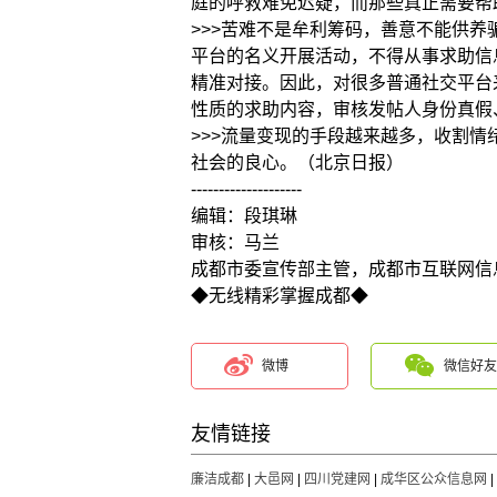
庭的呼救难免迟疑，而那些真正需要帮
>>>苦难不是牟利筹码，善意不能供
平台的名义开展活动，不得从事求助信
精准对接。因此，对很多普通社交平台
性质的求助内容，审核发帖人身份真假
>>>流量变现的手段越来越多，收割
社会的良心。（北京日报）
--------------------
编辑：段琪琳
审核：马兰
成都市委宣传部主管，成都市互联网信
◆无线精彩掌握成都◆
微博
微信好友
友情链接
廉洁成都
|
大邑网
|
四川党建网
|
成华区公众信息网
|