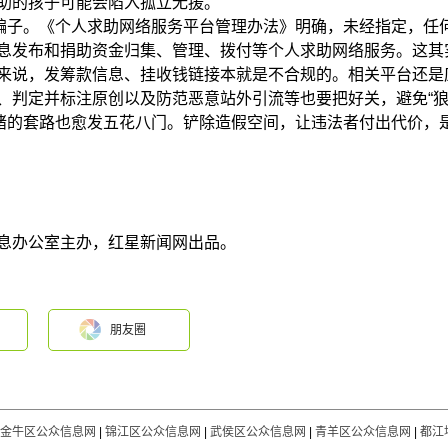
助的孩子可能会陷入孤立无援。
养骗子。《个人求助网络服务平台管理办法》明确，未经指定，任
息发布和捐助资金归集、管理、拨付等个人求助网络服务。这其
来说，发筹款信息、挂收钱链接本就是不合规的。相关平台还是
、判定并标注原创以及防范恶意站外引流等也要把好关，避免“狼
情绪的套路也愈发五花八门。铲除造假空间，让违法者付出代价，
息办公室主办，红星新闻网出品。
朋友圈
金牛区公众信息网
|
锦江区公众信息网
|
武侯区公众信息网
|
青羊区公众信息网
|
都江