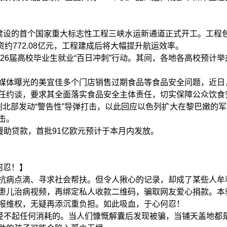
工建设的首个国家重大标志性工程三峡水运新通道正式开工。工程
资约772.08亿元，工程建成后将大幅提升航运效率。
026届高校毕业生就业“百日冲刺”行动。其间，各地各高校预计举
媒体曝光的美宜佳多个门店销售过期食品等食品安全问题，近日
任约谈，要求其全面落实食品安全主体责任，切实保障公众饮食
列北部发动“警告性”导弹打击，以此回应以色列扩大在黎巴嫩的
击。
援助贷款，首批91亿欧元预计于本月内发放。
何忍！】
病点滴、寻求社会帮扶。但令人揪心的记录，却成了某些人牟利的
患儿治病视频，再绑定私人收款二维码，骗取网友爱心捐款。本
报维权，无疑再添沉重负担。如此吸血，于心何忍！
是经不起任何消耗的。当人们慷慨解囊后发现被骗，当铺天盖地都