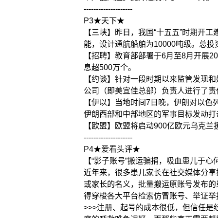
--------------------
P3★天下★
【三峡】昨日，我国“十五五”时期开
能，设计通航船舶为10000吨级。总投
【招聘】教育部部署于6月至8月开展2
息超500万个。
【约谈】针对一段时期以来监管发现和
公司（即美宜佳总部）负责人进行了责
【伊以】当地时间7日晚，伊朗对以色
伊朗西部和中部地区的军事目标发动打
【欧盟】欧盟将启动900亿欧元乌克兰
--------------------
P4★爱看头评★
【“影子账号”搬运骗捐，吸血患儿于心
近年来，很多患儿家长在社交媒体分享抗
或家长的名义，批量搬运原账号发布的
得穿梭各大平台检索仿冒账号、举证举
>>>注册、起号的成本很低，但信任