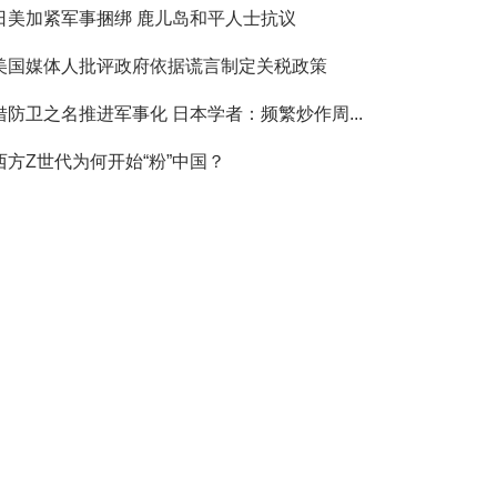
日美加紧军事捆绑 鹿儿岛和平人士抗议
美国媒体人批评政府依据谎言制定关税政策
借防卫之名推进军事化 日本学者：频繁炒作周...
西方Z世代为何开始“粉”中国？