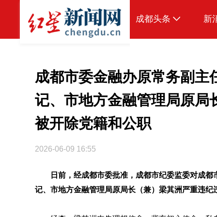
成都头条
新
原创
本地
成都市委金融办原常务副主
国内
记、市地方金融管理局原局
头条智造
被开除党籍和公职
热点专题
2026-06-09 16:55
传真机
公示
日前，经成都市委批准，成都市纪委监委对成都
记、市地方金融管理局原局长（兼）
梁其洲
严重违纪