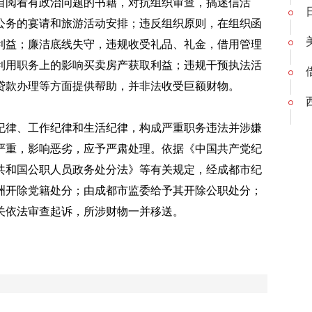
自阅看有政治问题的书籍，对抗组织审查，搞迷信活
公务的宴请和旅游活动安排；违反组织原则，在组织函
利益；廉洁底线失守，违规收受礼品、礼金，借用管理
利用职务上的影响买卖房产获取利益；违规干预执法活
贷款办理等方面提供帮助，并非法收受巨额财物
。
纪律
、工作纪律和生活纪律
，构成
严重
职务违法并涉嫌
严重，影响恶劣，应予严肃处理。依据《中国共产党纪
共和国公职人员政务处分法》等有关规定，经成都市纪
洲
开除党籍处分；
由成都市监委给予其开除公职处分
；
关依法审查起诉，所涉财物一并移送。