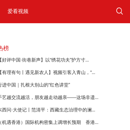
爱看视频
热榜
【好评中国·街巷新声】以“绣花功夫”护方寸...
【有理有句丨遇见新农人】视频引客入青山，“...
行进中国｜扎根大别山的“红色讲堂”
手艺越交流越活，朋友越走动越亲——这场非遗...
东西问·大使记丨范清平：西藏生态治理中的澜...
（机遇香港）国际机构密集上调增长预期 香港...