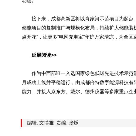
动键。
接下来，成都高新区将以肖家河示范项目为起点
储能项目的复制推广与规模化布局，持续扩大储能装机
点开花”，让更多“电网充电宝”守护万家清凉，为全
延展阅读>>
作为中西部唯一入选国家绿色低碳先进技术示范
月成功上线并平稳运行，
由
成都倍特数字能源科技有
能力，并
接入京东方、戴尔、德州仪器等多家重点企
编辑: 文博雅
责编: 张烁