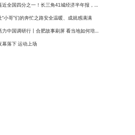
逼近全国四分之一！长三角41城经济半年报，...
让“小哥”们的奔忙之路安全温暖、成就感满满
活力中国调研行丨合肥故事刷屏 看当地如何培...
夜幕落下 运动上场