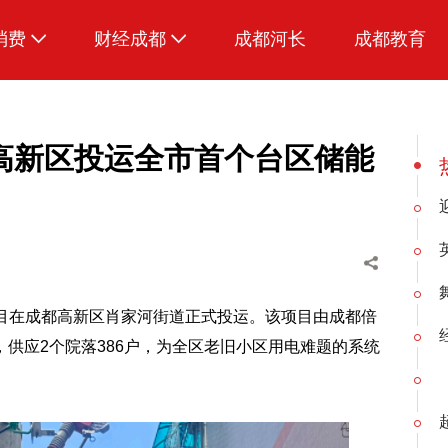
消费
财经成都
成都河长
成都教育
生活
高新区投运全市首个台区储能
示范项目在成都高新区肖家河街道正式投运。该项目由成都倍
，
供应2个院落386户，为全区老旧小区用电难题的系统