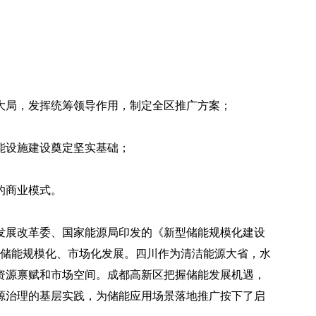
大局，发挥统筹领导作用，制定全区推广方案；
能设施建设奠定坚实基础；
的商业模式。
发展改革委、国家能源局印发的《新型储能规模化建设
新型储能规模化、市场化发展。四川作为清洁能源大省，水
资源禀赋和市场空间。成都高新区把握储能发展机遇，
源治理的基层实践，为储能应用场景落地推广按下了启