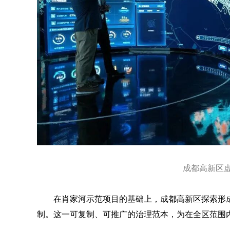
成都高新区
在肖家河示范项目的基础上，成都高新区探索形成
制。
这一可复制、可推广的治理范本，为在全区范围