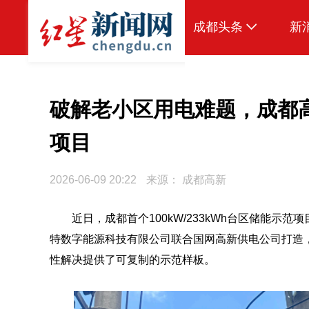
成都头条
新
原创
本地
破解老小区用电难题，成都
国内
项目
头条智造
2026-06-09 20:22
来源：
成都高新
热点专题
传真机
近日，
成都首个100kW/233kWh台区储能
特数字能源科技有限公司
联合国网高新供电公司
打造
公示
性解决提供了可复制的示范样板。