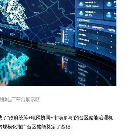
虚拟电厂平台展示区
了“政府统筹+电网协同+市场参与”的台区储能治理机
内规模化推广台区储能奠定了基础。