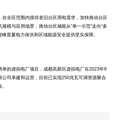
，在全区范围内摸排老旧台区用电需求，加快推动台区
规模与应用场景，推动台区储能从“单一示范”走向“多
区迎峰度夏电力保供和区域能源安全提供坚实保障。
清单的虚拟电厂项目，
成都高新区虚拟电厂在2023年9
限公司
承建和运营，目前
已
实现250兆瓦可调资源聚合
业。