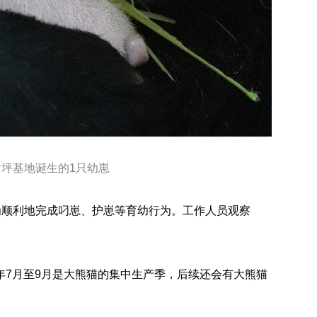
树坪基地诞生的1只幼崽
为顺利地完成叼崽、护崽等育幼行为。工作人员观察
年7月至9月是大熊猫的集中生产季，后续还会有大熊猫