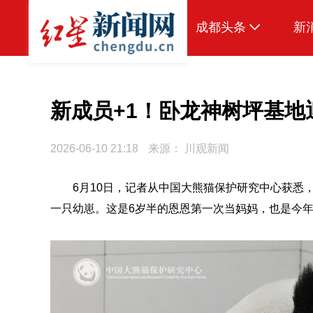
成都头条
新
原创
本地
新成员+1！卧龙神树坪基地
国内
2026-06-10 21:18
来源：
川观新闻
头条智造
6月10日，记者从中国大熊猫保护研究中心获悉
热点专题
一只幼崽。这是6岁半的恩恩第一次当妈妈，也是今
传真机
公示