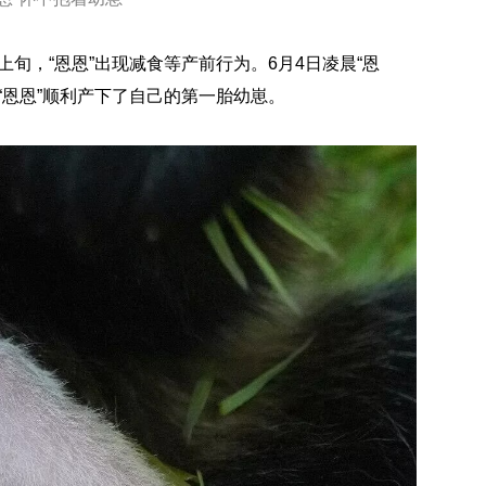
上旬，“恩恩”出现减食等产前行为。6月4日凌晨“恩
“恩恩”顺利产下了自己的第一胎幼崽。