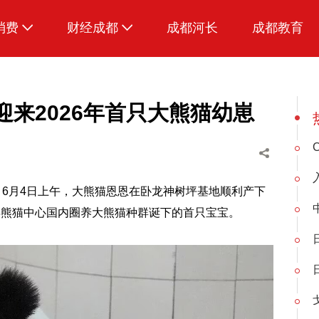
消费
财经成都
成都河长
成都教育
生活
迎来2026年首只大熊猫幼崽
，6月4日上午，大熊猫恩恩在卧龙神树坪基地顺利产下
年熊猫中心国内圈养大熊猫种群诞下的首只宝宝。