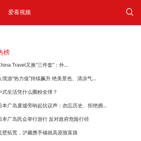
爱看视频
热榜
China Travel又换“三件套”：外...
入境游“热力值”持续飙升 绝美景色、清凉气...
中式生活凭什么圈粉全球？
日本广岛废墟旁响起抗议声：勿忘历史、拒绝拥...
日本广岛民众举行游行 反对政府危险行径
戈壁拓荒，沪藏携手铺就高原致富路