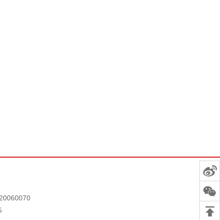
0060070
5