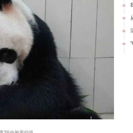
恩”怀中抱着幼崽