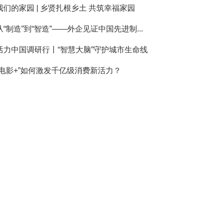
我们的家园 | 乡贤扎根乡土 共筑幸福家园
从“制造”到“智造”——外企见证中国先进制...
活力中国调研行丨“智慧大脑”守护城市生命线
“电影+”如何激发千亿级消费新活力？