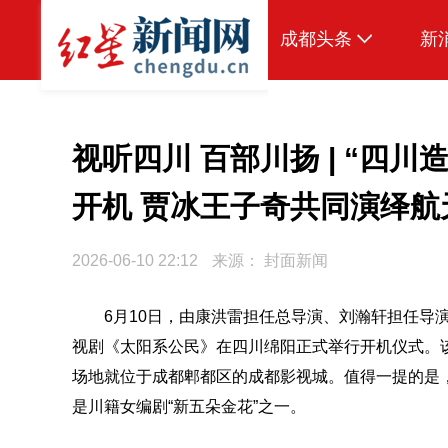
成都头条
新
原创
本地
视听四川 百部川扬 | “四
国内
开机 贾冰王子奇共同演绎航
头条智造
2026-06-10 22:12
来源：
封面新闻
热点专题
传真机
6月10日，由康洪雷担任总导演、刘瀚轩担任导
视剧《太阳系公民》在四川绵阳正式举行开机仪式。
公示
场地就位于成都郫都区的成都影视城。值得一提的是
是川籍女编剧“新五朵金花”之一。