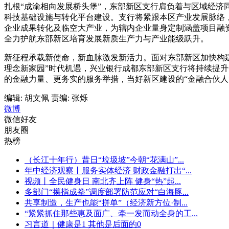
扎根“成渝相向发展桥头堡”，东部新区支行肩负着与区域经
科技基础设施与转化平台建设。支行将紧跟本区产业发展脉络，
企业成果转化及临空大产业，为辖内企业量身定制涵盖项目融
全力护航东部新区培育发展新质生产力与产业能级跃升。
新征程承载新使命，新血脉激发新活力。面对东部新区加快构
理念新家园”时代机遇，兴业银行成都东部新区支行将持续提升
的金融力量、更务实的服务举措，当好新区建设的“金融合伙人
编辑: 胡文佩
责编: 张烁
微博
微信好友
朋友圈
热榜
（长江十年行）昔日“垃圾坡”今朝“花满山”...
年中经济观察丨服务实体经济 财政金融打出“...
视频丨全民健身日 南北齐上阵 健身“热”起...
多部门“攥指成拳”调度部署防范应对“白海豚...
共享制造，生产也能“拼单”（经济新方位·制...
“紧紧抓住那些惠及面广、牵一发而动全身的工...
习言道｜健康是1 其他是后面的0