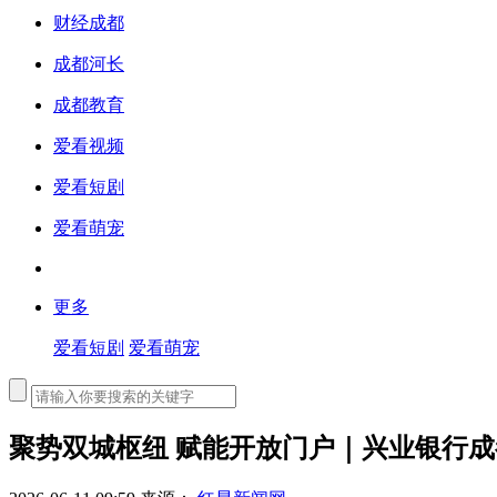
财经成都
成都河长
成都教育
爱看视频
爱看短剧
爱看萌宠
更多
爱看短剧
爱看萌宠
聚势双城枢纽 赋能开放门户｜兴业银行