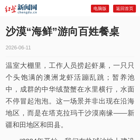
电脑版
返回首页
沙漠“海鲜”游向百姓餐桌
2026-06-11
温室大棚里，工作人员捞起虾巢，一只只
个头饱满的澳洲龙虾活蹦乱跳；暂养池
中，成群的中华绒螯蟹在水里横行，水面
不停冒起泡泡。这一场景并非出现在沿海
地区，而是在塔克拉玛干沙漠南缘——新
疆和田地区和田县。