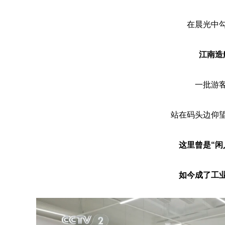
在晨光中
江南造
一批游
站在码头边仰
这里曾是
“
如今成了工