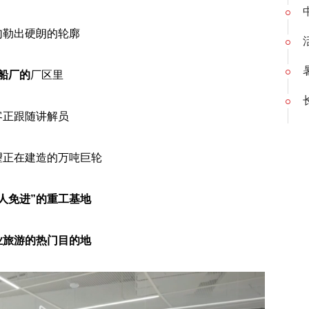
勾勒出硬朗的轮廓
船厂
的
厂区里
客正跟随讲解员
望正在建造的万吨巨轮
闲人免进”的重工基地
业旅游的热门目的地