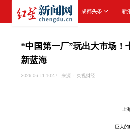
成都头条
新
原创
本地
“中国第一厂”玩出大市场！
国内
新蓝海
头条智造
2026-06-11 10:47
来源：
央视财经
热点专题
传真机
公示
上
巨大的