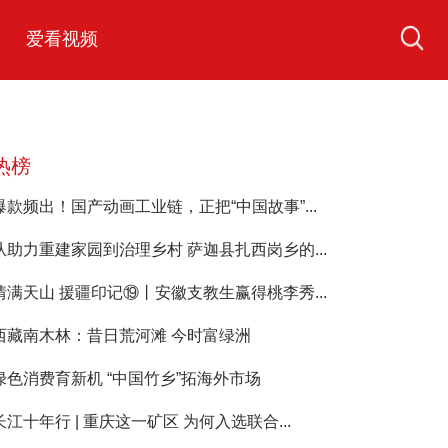
爱看视频
热榜
爆款频出！国产动画工业链，正把“中国故事”...
从助力重建家园到治理乡村 萨迦县扎西岗乡的...
情满天山 援疆印记⑲丨安徽支教生赢得桃李秀...
西藏南木林：昔日荒河滩 今时富绿洲
绿色消费育新机 “中国竹乡”拓海外市场
长江十年行 | 重庆这一矿区 为何入选联合...