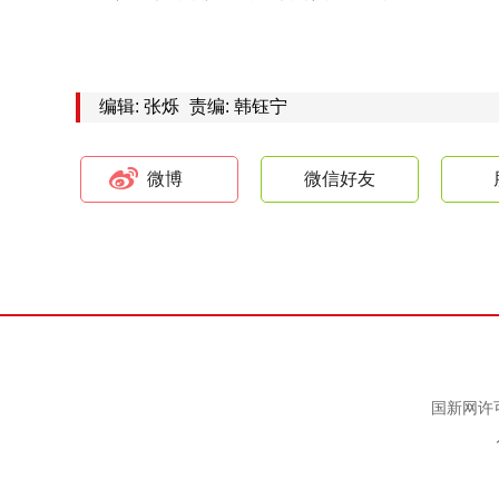
编辑: 张烁
责编: 韩钰宁
微博
微信好友
国新网许可