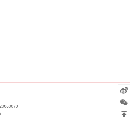
0060070
5