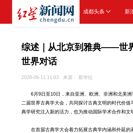
成都头条
新
原创
本地
综述｜从北京到雅典——世
国内
世界对话
头条智造
2026-06-11 11:03
来源：
新华社
热点专题
传真机
6月9日至10日，来自亚洲、欧洲、非洲和北美
二届世界古典学大会，共同探讨古典文明的时代价值
公示
典学研究注入新的活力，也为推动国际学术合作和文
在首届古典学大会着力拓展古典学内涵和外延的