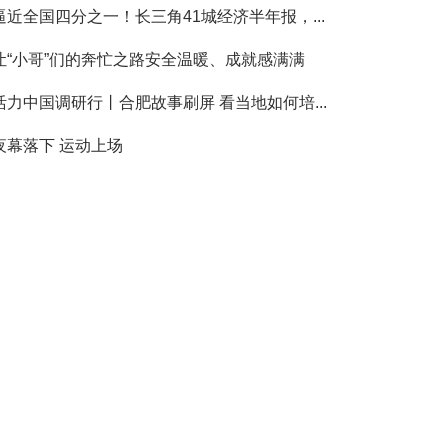
逼近全国四分之一！长三角41城经济半年报，...
让“小哥”们的奔忙之路安全温暖、成就感满满
活力中国调研行丨合肥故事刷屏 看当地如何培...
夜幕落下 运动上场