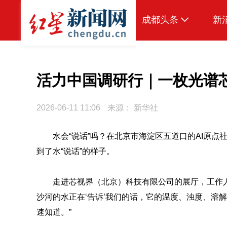
成都头条
新
原创
本地
活力中国调研行｜一枚光谱芯
国内
2026-06-11 11:06
来源：
新华社
头条智造
水会“说话”吗？在北京市海淀区五道口的AI原点
热点专题
到了水“说话”的样子。
传真机
公示
走进芯视界（北京）科技有限公司的展厅，工作
沙河的水正在‘告诉’我们的话，它的温度、浊度、溶
速知道。”