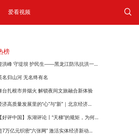
爱看视频
热榜
迎洪峰 守堤坝 护民生——黑龙江防汛抗洪一...
英名归山河 无名终有名
舞台扎根市井烟火 解锁夜间文旅融合新体验
经济高质量发展里的“心”与“新”｜北京经济...
【好评中国】东湖评论丨“天梯”的规矩，为何...
超7万亿元织密“六张网” 激活实体经济新动...