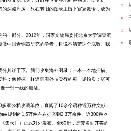
铜器非法流失，分散在世界各地的博物馆、研究机
有的深藏库房，只在老旧的图录里留下寥寥数语，成为
一部分。2012年，国家文物局委托北京大学调查流
期做中国青铜器研究的学者，也说不清楚这个底数。我
分其详于下。我们收集海外图录，一本一本地扫描、
资料；像侦探一样追踪海外拍卖行的每一场拍卖；尽可
更像一针一线的细活。
0多家公私收藏单位，查阅了10余个语种近万种文献，
规划的1.5万件左右扩充到2.3万余件、近300种器
《集录》）正式对外发布。全60册，是套名副其实的