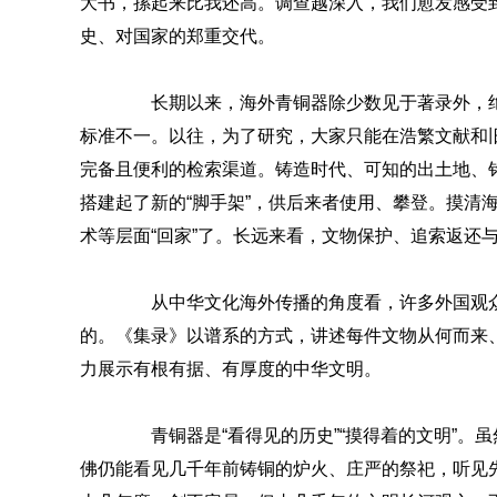
大书，摞起来比我还高。调查越深入，我们愈发感受
史、对国家的郑重交代。
长期以来，海外青铜器除少数见于著录外，绝
标准不一。以往，为了研究，大家只能在浩繁文献和
完备且便利的检索渠道。铸造时代、可知的出土地、
搭建起了新的“脚手架”，供后来者使用、攀登。摸清
术等层面“回家”了。长远来看，文物保护、追索返还
从中华文化海外传播的角度看，许多外国观众
的。《集录》以谱系的方式，讲述每件文物从何而来
力展示有根有据、有厚度的中华文明。
青铜器是“看得见的历史”“摸得着的文明”。
佛仍能看见几千年前铸铜的炉火、庄严的祭祀，听见先