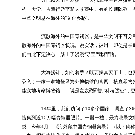
近代以来山河动荡，一大批非经考古发掘的青
构、大学、古董行乃至私人收藏中。有的长期陈列，
中华文明悬在海外的“文化乡愁”。
流散海外的中国青铜器，是中华文明不可分割的
散海外的中国青铜器状况。说实话，彼时，即使是长
们由此下定决心，踏上了漫漫“寻宝”“建档”路。
大海捞针，如何着手？既要操其要于上，也要
录入；一家一家地登录海外博物馆的官网，核查器物
能实地考察博物馆……说是轰轰烈烈的“科考远征”，
14年里，我们访问了10多个国家，调查了26
搜集到近10万幅青铜器照片。一器一档，最终收录文物由
类。今年4月，《海外藏中国青铜器集录》（以下简称