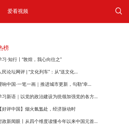
爱看视频
热榜
学习·知行丨“敦煌，我心向往之”
人民论坛网评 | “文化列车”：从“送文化...
理响中国·一笔一画｜推进城市更新，勾勒“幸...
学习新语｜以党的政治建设为统领加强党的各方...
【好评中国】烟火氤氲处，经济脉动时
时政新闻眼丨从四个维度读懂今年以来中国元首...