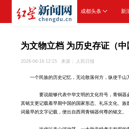
成都头条
新
原创
本地
为文物立档 为历史存证（中
国内
2026-06-16 12:15
来源：
人民日报
头条智造
一个民族的历史记忆，无论散落何方，纵使千山
热点专题
传真机
要说能够代表中华文明的文化符号，青铜器必
公示
其铭文更记载着早期中国的国家形态、礼乐文化、族群
词最早的文字记载，便出自西周青铜器何尊的铭文。