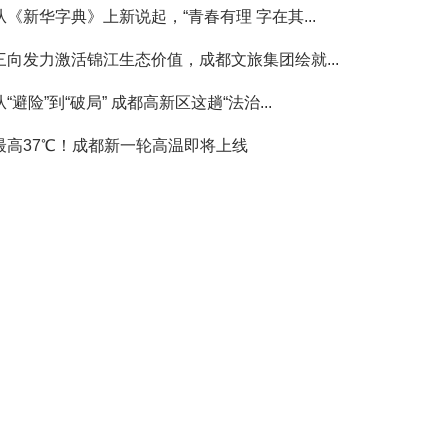
从《新华字典》上新说起，“青春有理 字在其...
三向发力激活锦江生态价值，成都文旅集团绘就...
从“避险”到“破局” 成都高新区这趟“法治...
最高37℃！成都新一轮高温即将上线