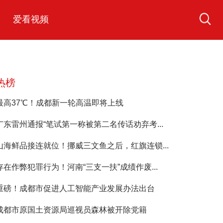
爱看视频
热榜
最高37℃！成都新一轮高温即将上线
广东雷州通报“笔试第一称被第二名传话劝弃考...
山海鲜品接连就位！挪威三文鱼之后，红旗连锁...
存在作弊犯罪行为！河南“三支一扶”成绩作废...
重磅！成都市促进人工智能产业发展办法出台
成都市原国土资源局巡视员森林被开除党籍