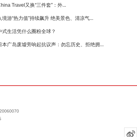
China Travel又换“三件套”：外...
入境游“热力值”持续飙升 绝美景色、清凉气...
中式生活凭什么圈粉全球？
日本广岛废墟旁响起抗议声：勿忘历史、拒绝拥...
0060070
5