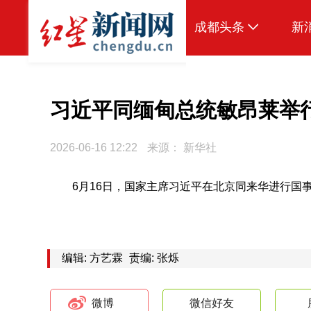
成都头条
新
原创
本地
习近平同缅甸总统敏昂莱举
国内
2026-06-16 12:22
来源：
新华社
头条智造
6月16日，国家主席习近平在北京同来华进行国
热点专题
传真机
公示
编辑: 方艺霖
责编: 张烁
微博
微信好友