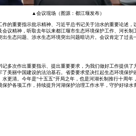
▲会议现场（图源：都江堰发布）
工作的重要指示批示精神、习近平总书记关于治水的重要论述，
及会议精神，听取去年以来都江堰市生态环境保护工作、河长制
突出生态问题、涉水生态环境突出问题暗访片。会议肯定了过去
书记多次作出重要指示、提出重要要求，为我们做好工作提供了方
牢了美丽中国建设的法治基石。省委要求坚决扛起生态环境保护
、水更清。今年是“十五五”开局之年，也是河湖长制推行十周年
保护各项工作，持续提升河湖保护治理工作水平，守护好绿水青山
从实推进非法倾倒处置固体废物专项整治，杜绝麻痹思想、侥幸
问题，聚焦重点领域开展隐患排查和问题攻坚，持续开展生态环
河道乱占、乱采、乱堆、乱建突出问题，规范河道管理秩序，保