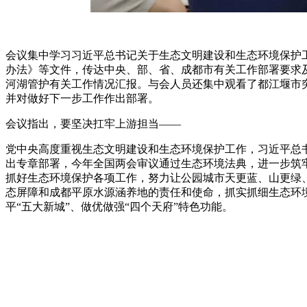
会议集中学习习近平总书记关于生态文明建设和生态环境保护
办法》等文件，传达中央、部、省、成都市有关工作部署要求
河湖管护有关工作情况汇报。与会人员还集中观看了都江堰市
并对做好下一步工作作出部署。
会议指出，要坚决扛牢上游担当——
党中央高度重视生态文明建设和生态环境保护工作，习近平总
出专章部署，今年全国两会审议通过生态环境法典，进一步筑
抓好生态环境保护各项工作，努力让公园城市天更蓝、山更绿
态屏障和成都平原水源涵养地的责任和使命，抓实抓细生态环境
平“五大新城”、做优做强“四个天府”特色功能。
会议强调，要认真较真严抓整改——
要绷紧环保之弦，深刻认识固体废物专项督查的严峻性，从严
要狠抓问题整改，坚持问题导向，立说立行、动真碰硬整治突出
看”，抓好成效巩固，真正把问题改彻底、改到位；严厉整治