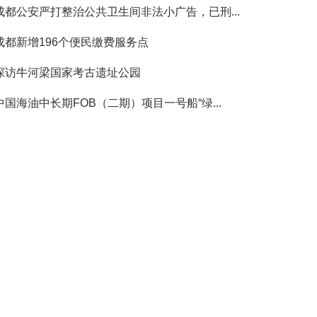
成都公安严打整治公共卫生间非法小广告，已刑...
成都新增196个便民缴费服务点
探访牛河梁国家考古遗址公园
中国海油中长期FOB（二期）项目一号船“绿...