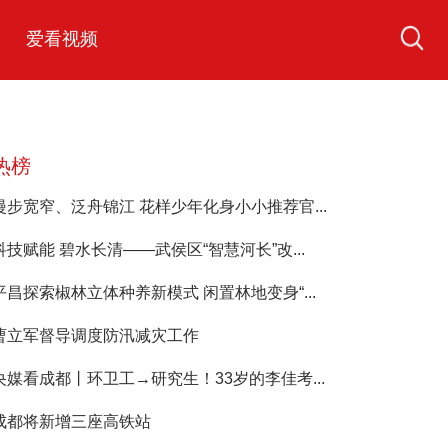
爱看视频
热榜
漫步宽窄、泛舟锦江 花样少年化身小小推荐官...
科技赋能 碧水长清——武侯区“智慧河长”改...
平昌探索椒林立体种养新模式 闲置林地变身“...
曹立军督导调度防汛减灾工作
央媒看成都丨环卫工→研究生！33岁的李佳考...
成都将新增三座高铁站