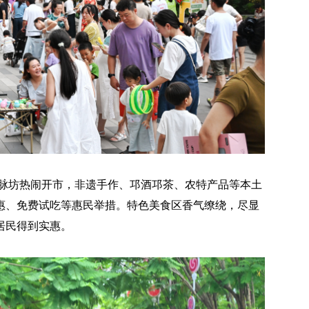
在文脉坊热闹开市，非遗手作、邛酒邛茶、农特产品等本土
惠、免费试吃等惠民举措。特色美食区香气缭绕，尽显
居民得到实惠。