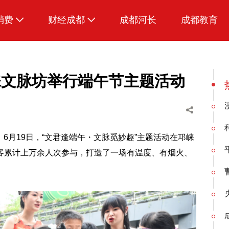
消费
财经成都
成都河长
成都教育
生活
崃文脉坊举行端午节主题活动
6月19日，“文君逢端午・文脉觅妙趣”主题活动在邛崃
客累计上万余人次参与，打造了一场有温度、有烟火、