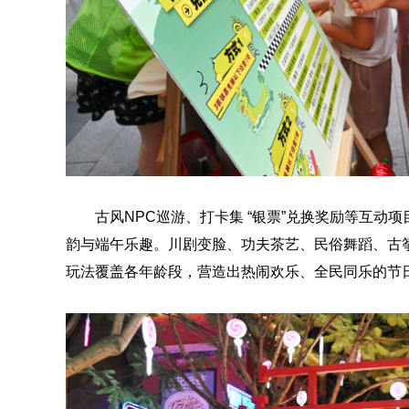
古风NPC巡游、打卡集 “银票”兑换奖励等互
韵与端午乐趣。川剧变脸、功夫茶艺、民俗舞蹈、古
玩法覆盖各年龄段，营造出热闹欢乐、全民同乐的节