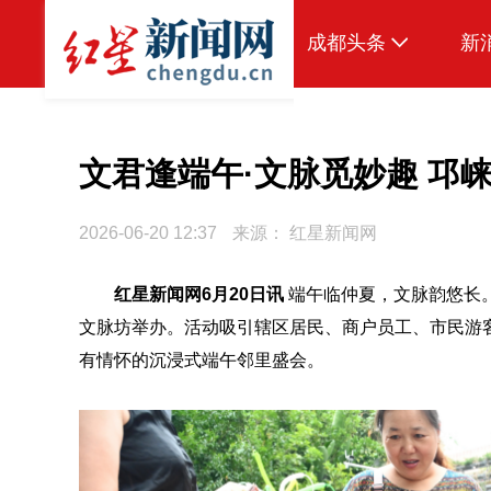
成都头条
新
原创
本地
文君逢端午·文脉觅妙趣 邛
国内
2026-06-20 12:37
来源：
红星新闻网
头条智造
红星新闻网6月20日讯
端午临仲夏，文脉韵悠长。
热点专题
文脉坊举办。活动吸引辖区居民、商户员工、市民游
传真机
有情怀的沉浸式端午邻里盛会。
公示