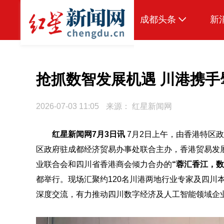
成都头条
新
原创
本地
抢抓数智发展机遇 川港携
国内
2026-07-03 11:05
来源：
红星新闻网
头条智造
红星新闻网7月3日讯
7月2日上午，由香港特区
热点专题
区政府驻成都经济贸易办事处联合主办，香港贸易发
传真机
业联合会和四川省香港商会倾力合办的
“蓉汇香江，
公示
都举行。现场汇聚约120名川港两地行业专家及四川
深度交流，有力推动四川数字经济及人工智能领域企