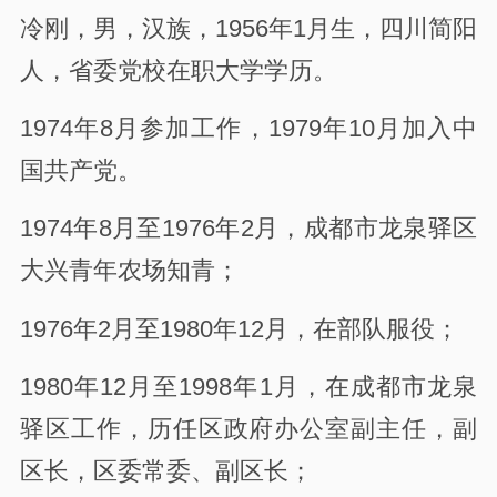
冷刚
，男，汉族，
1956
年
1
月生，四川简阳
人，
省委
党校
在职大学
学历
。
1974
年
8
月参加工作，
1979
年
10
月加入中
国共产党。
1974
年
8
月至
1976
年
2
月，成都市龙泉驿区
大兴青年农场知青；
1976
年
2
月至
1980
年
12
月，在部队服役；
1980
年
12
月至
1998
年
1
月，在
成都市
龙泉
驿区工作，历任区政府
办公室
副主任，副
区长
，区委常委、副区长
；