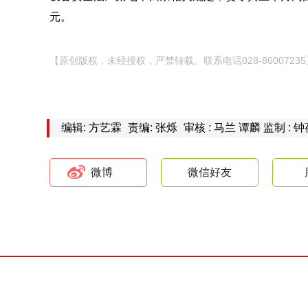
元。
【原创版权，未经授权，严禁转载。联系电话028-86007235
编辑: 方艺霖
责编: 张烁
审核 : 马兰 谭麟 监制 : 
微博
微信好友