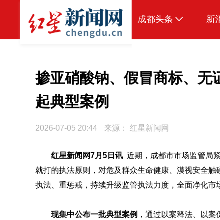
成都头条
新
原创
本地
掺亚硝酸钠、假冒商标、无
国内
起典型案例
头条智造
2026-07-05 20:44
来源：
红星新闻网
热点专题
传真机
红星新闻网7月5日讯
近期，成都市市场监管局
就打的执法原则，对危及群众生命健康、漠视安全触
公示
执法、重惩戒，持续升级监管执法力度，全面净化市
现集中公布一批典型案例
，通过以案释法、以案