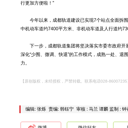
行更加方便啦！”
今年以来，成都轨道建设已实现7个站点全面拆围
中机动车道约7400平方米、非机动车道及人行道约73
下一步，成都轨道集团将坚决落实市委市政府开展
深化“少围、微调、快退”的工作模式，成熟一处、退
力。
【原创版权，未经授权，严禁转载。联系电话028-86007235
编辑: 张烁
责编: 韩钰宁
审核 : 马兰 谭麟 监制 : 
微博
微信好友