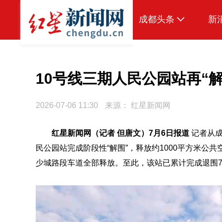
成都头条
新
原创
本地
10号线三期人民公园站再“
国内
2026-07-06 11:30
来源：
红星新闻网
头条智造
红星新闻网（记者 但唐文）7月6日报道
记者从成
热点专题
民公园站完成阶段性“解围”，释放约1000平方米公
传真机
少城路段车道全部释放。至此，该站已累计完成退围7
公示