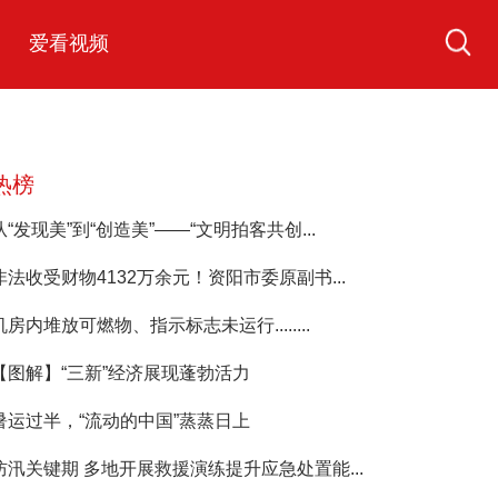
爱看视频
热榜
从“发现美”到“创造美”——“文明拍客共创...
非法收受财物4132万余元！资阳市委原副书...
机房内堆放可燃物、指示标志未运行........
【图解】“三新”经济展现蓬勃活力
暑运过半，“流动的中国”蒸蒸日上
防汛关键期 多地开展救援演练提升应急处置能...