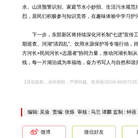
水、山洪预警识别、家庭节水小妙招、生活污水规范
烈，居民们积极参与知识竞答，在趣味体验中学习护
下一步，东部新区将持续深化河长制“七进”宣传
期巡查、河湖“清四乱”、饮用水源保护等专项行动，
方河长+民间河长+志愿者”协同力量，推动河湖长制从
线，每一片湖泊成为幸福地，奋力书写人与自然和谐
【原创版权，未经授权，严禁转载。联系电话028-86007235
编辑: 吴渝
责编: 张烁
审核 : 马兰 谭麟 监制 : 钟蓓
微博
微信好友