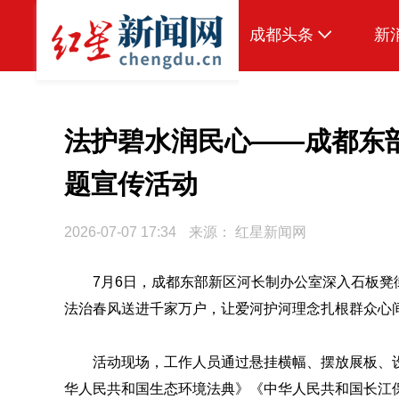
成都头条
新
原创
本地
法护碧水润民心——成都东部
国内
题宣传活动
头条智造
2026-07-07 17:34
来源：
红星新闻网
热点专题
传真机
7月6日，成都东部新区河长制办公室深入石板凳
法治春风送进千家万户，让爱河护河理念扎根群众心
公示
活动现场，工作人员通过悬挂横幅、摆放展板、
华人民共和国生态环境法典》《中华人民共和国长江