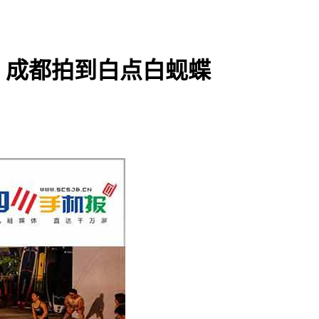
！成都拍到白点白蚬蝶