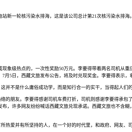
电站新一轮核污染水排海，这是该公司总计第21次核污染水排海
成现象级热点的，一次性奖励50万元。李要得带着两名司机从重
升。7月5日，西藏文旅发布公告，将及时兑现奖金。李要得表示，
，这并不是什么庸俗成功学，而是知行合一的实干，当得起人们
了熟络的朋友。李要得感谢司机车费打折，司机则感谢李要得承包
发布，许多网友纷纷喊话西藏文旅兑现承诺。西藏文旅也不含糊
有所热爱并有所坚持的人，在一个好的时代里，和政府、网友、