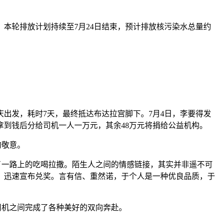
。本轮排放计划持续至7月24日结束，预计排放核污染水总量约
庆出发，耗时7天，最终抵达布达拉宫脚下。7月4日，李要得发
拿到钱后分给司机一人一万元，其余48万元将捐给公益机构。
的敬意。
了一路上的吃喝拉撒。陌生人之间的情感链接，其实并非遥不可
，迅速宣布兑奖。言有信、重然诺，于个人是一种优良品质，于
司机之间完成了各种美好的双向奔赴。