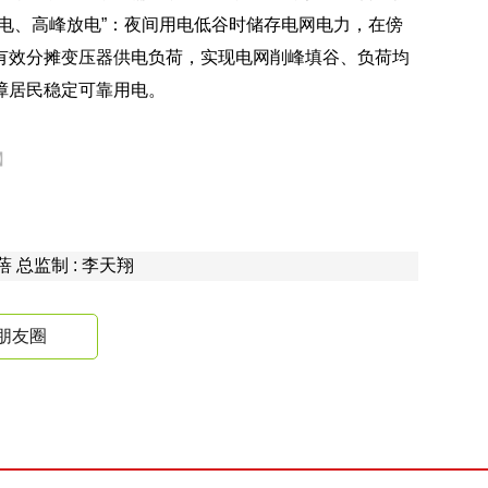
电、高峰放电”：夜间用电低谷时储存电网电力，在傍
有效分摊变压器供电负荷，实现电网削峰填谷、负荷均
障居民稳定可靠用电。
】
钟蓓 总监制 : 李天翔
朋友圈