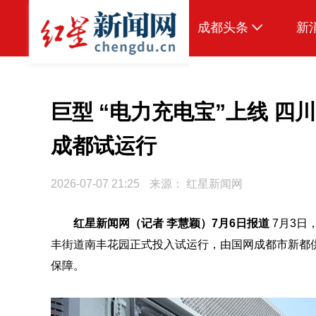
成都头条
新
原创
本地
巨型 “电力充电宝”上线 
国内
成都试运行
头条智造
2026-07-07 21:25
来源：
红星新闻网
热点专题
传真机
红星新闻网（记者 李慧颖）7月6日报道
7月3日
丰街道南丰花园正式投入试运行，由国网成都市新都
公示
保障。