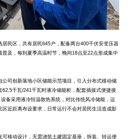
居民区，共有居民645户，配备两台400千伏安变压器
普及，每到夏季高温时节，晚间18点至22点形成集中
电公司创新落地小区储能示范项目，引入分布式移动储
2.5千瓦/241千瓦时液冷储能柜，配套插拔式便捷接
。设备采用液冷恒温散热系统，对比传统风冷储能，运
民区近距离布设要求，日常运行不会对居民生活造成影
化可移动设计，无需浇筑土建固定基座，拆装、转运便