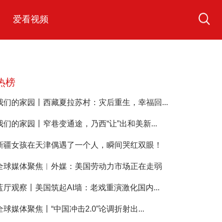
爱看视频
热榜
我们的家园丨西藏夏拉苏村：灾后重生，幸福回...
我们的家园丨窄巷变通途，乃西“让”出和美新...
新疆女孩在天津偶遇了一个人，瞬间哭红双眼！
全球媒体聚焦︱外媒：美国劳动力市场正在走弱
蓝厅观察丨美国筑起AI墙：老戏重演激化国内...
全球媒体聚焦丨“中国冲击2.0”论调折射出...