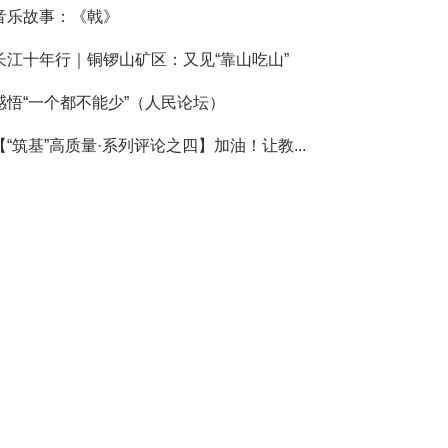
音乐故事：《戟》
长江十年行｜铜锣山矿区：又见“靠山吃山”
感悟“一个都不能少”（人民论坛）
【“筑基”高质量·系列评论之四】加油！让教...