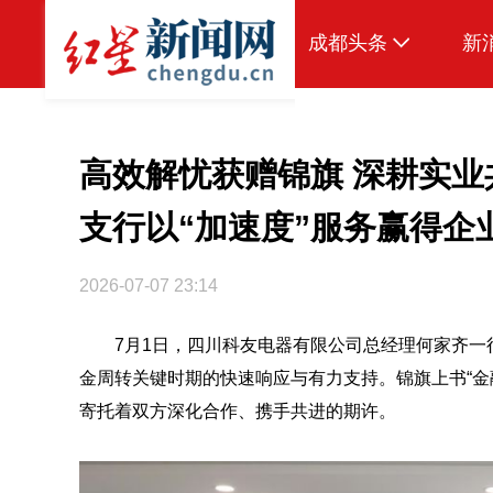
成都头条
新
原创
本地
高效解忧获赠锦旗 深耕实
国内
支行以“加速度”服务赢得企
头条智造
2026-07-07 23:14
热点专题
7月1日，四川科友电器有限公司总经理何家齐
传真机
金周转关键时期的快速响应与有力支持。锦旗上书“金
公示
寄托着双方深化合作、携手共进的期许。