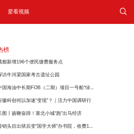
爱看视频
热榜
成都新增196个便民缴费服务点
探访牛河梁国家考古遗址公园
中国海油中长期FOB（二期）项目一号船“绿...
安徽科创何以加速“变现”？｜活力中国调研行
长图丨扬鞭奋蹄！塞北小城“跑”出马经济
传销头目出狱后变“国学大师”办书院，收费1...