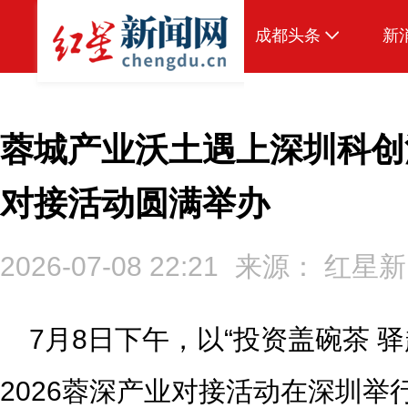
成都头条
新
原创
本地
蓉城产业沃土遇上深圳科创活
国内
对接活动圆满举办
头条智造
热点专题
2026-07-08 22:21
来源：
红星新
传真机
公示
7月8日下午，以“投资盖碗茶 
2026蓉深产业对接活动在深圳举