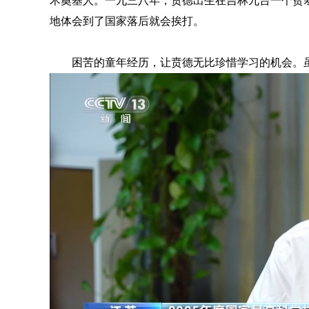
术奠基人。一九三八年，贲德出生在吉林九台一个贫
地体会到了国家落后就会挨打。
困苦的童年经历，让贲德无比珍惜学习的机会。