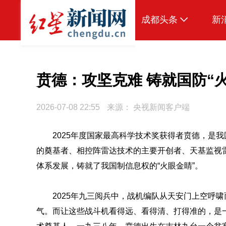
成都头条
新
原创
本地
贲德：攻坚克难 铸就国防“
国内
2026-07-08 22:55
来源：
央视新闻客户端
头条智造
2025年度国家最高科学技术奖获得者贲德，是
热点专题
的奠基者、相控阵雷达技术的主要开创者、天基监视
传真机
体系发展，铸就了我国制信息权的“火眼金睛”。
公示
2025年九三阅兵中，战机编队从天安门上空呼
气。而让这些战斗机看得远、看得清、打得准的，是