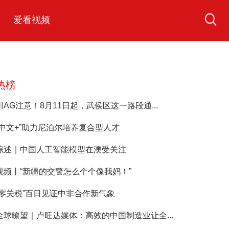
爱看视频
热榜
川AG注意！8月11日起，武侯区这一路段通...
“中文+”助力尼泊尔培养复合型人才
综述｜中国人工智能模型在澳受关注
视频丨“新疆的交警怎么个个像我妈！”
“零关税”百日见证中非合作新气象
全球瞭望｜卢旺达媒体：高效的中国制造业让全...