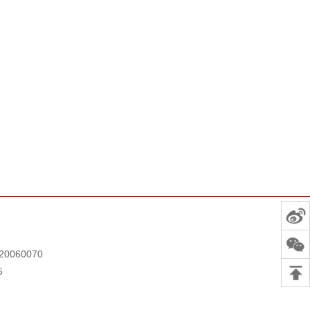
0060070
5