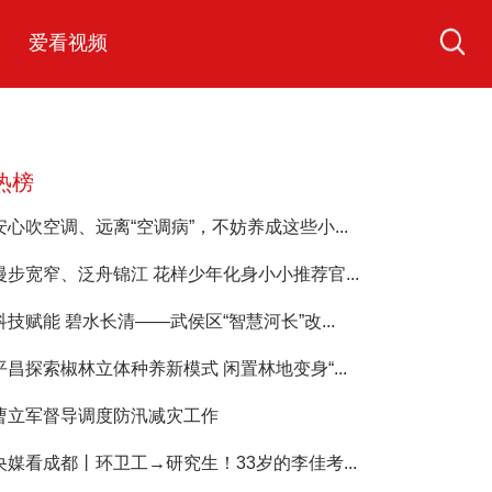
爱看视频
热榜
安心吹空调、远离“空调病”，不妨养成这些小...
漫步宽窄、泛舟锦江 花样少年化身小小推荐官...
科技赋能 碧水长清——武侯区“智慧河长”改...
平昌探索椒林立体种养新模式 闲置林地变身“...
曹立军督导调度防汛减灾工作
央媒看成都丨环卫工→研究生！33岁的李佳考...