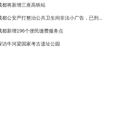
成都将新增三座高铁站
成都公安严打整治公共卫生间非法小广告，已刑...
成都新增196个便民缴费服务点
探访牛河梁国家考古遗址公园