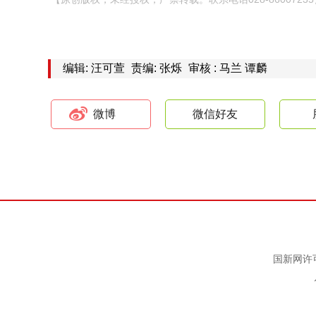
编辑: 汪可萱
责编: 张烁
审核 : 马兰 谭麟
微博
微信好友
国新网许可