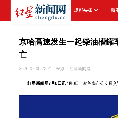
成都头条
新
原创
本地
京哈高速发生一起柴油槽罐
国内
亡
头条智造
2026-07-08 23:21
来源：
红星新闻网
热点专题
传真机
红星新闻网7月8日讯
7月8日，葫芦岛市公安局
公示