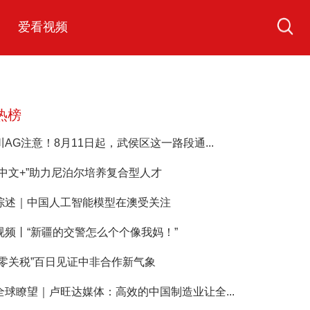
爱看视频
热榜
川AG注意！8月11日起，武侯区这一路段通...
“中文+”助力尼泊尔培养复合型人才
综述｜中国人工智能模型在澳受关注
视频丨“新疆的交警怎么个个像我妈！”
“零关税”百日见证中非合作新气象
全球瞭望｜卢旺达媒体：高效的中国制造业让全...