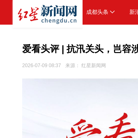
成都头条
新
原创
本地
爱看头评 | 抗汛关头，岂
国内
2026-07-09 08:37
来源：
红星新闻网
头条智造
热点专题
传真机
公示