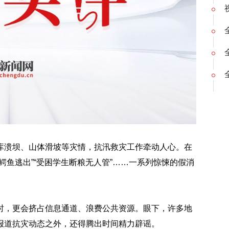
库溃坝、山体滑坡等灾情，抗汛救灾工作牵动人心。在
鳄鱼逃出”“受困学生断粮无人管”……一系列惊悚的假消
时，更会挤占信息通道、浪费公共资源。眼下，许多地
报道抗灾动态之外，还得腾出时间精力辟谣。