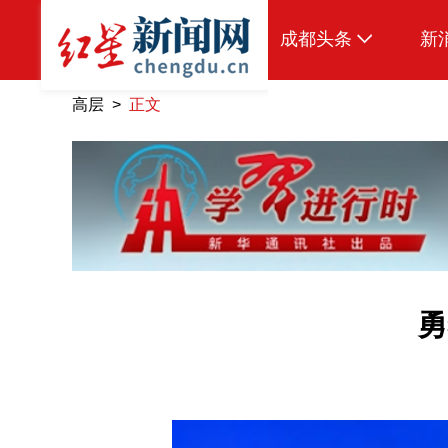
成都头条
新
原创
高层 >
正文
本地
国内
头条智造
热点专题
传真机
勇
公示