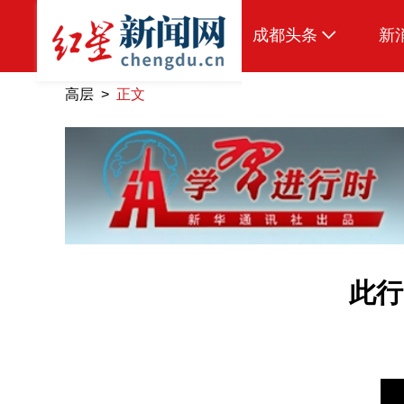
成都头条
新
原创
高层 >
正文
本地
国内
头条智造
热点专题
传真机
此行
公示