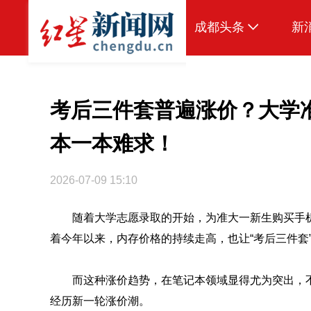
成都头条
新
原创
本地
考后三件套普遍涨价？大学准
国内
本一本难求！
头条智造
2026-07-09 15:10
热点专题
随着大学志愿录取的开始，为准大一新生购买手
传真机
着今年以来，内存价格的持续走高，也让“考后三件套
公示
而这种涨价趋势，在笔记本领域显得尤为突出，
经历新一轮涨价潮。