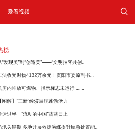
爱看视频
热榜
从“发现美”到“创造美”——“文明拍客共创...
非法收受财物4132万余元！资阳市委原副书...
机房内堆放可燃物、指示标志未运行........
【图解】“三新”经济展现蓬勃活力
暑运过半，“流动的中国”蒸蒸日上
防汛关键期 多地开展救援演练提升应急处置能...