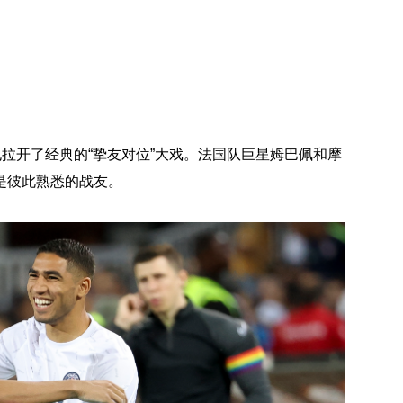
也拉开了经典的“挚友对位”大戏。法国队巨星姆巴佩和摩
是彼此熟悉的战友。