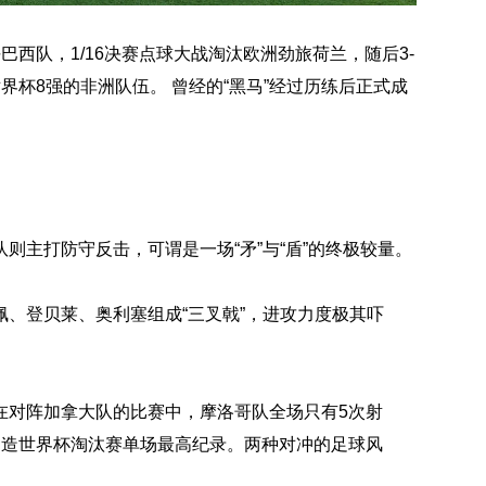
巴西队，1/16决赛点球大战淘汰欧洲劲旅荷兰，随后3-
杯8强的非洲队伍。 曾经的“黑马”经过历练后正式成
则主打防守反击，可谓是一场“矛”与“盾”的终极较量。
、登贝莱、奥利塞组成“三叉戟”，进攻力度极其吓
在对阵加拿大队的比赛中，摩洛哥队全场只有5次射
创造世界杯淘汰赛单场最高纪录。两种对冲的足球风