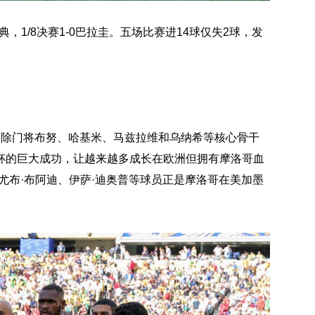
典，1/8决赛1-0巴拉圭。五场比赛进14球仅失2球，发
。除门将布努、哈基米、马兹拉维和乌纳希等核心骨干
杯的巨大成功，让越来越多成长在欧洲但拥有摩洛哥血
尤布·布阿迪、伊萨·迪奥普等球员正是摩洛哥在美加墨