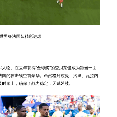
尔世界杯法国队精彩进球
人物。在去年获得“金球奖”的登贝莱也成为独当一面
法国的攻击线空前豪华。虽然格列兹曼、洛里、瓦拉内
及时顶上，确保了战力稳定，天赋延续。