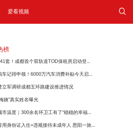
爱看视频
热榜
541套！成都首个双轨道TOD保租房启动登...
购车记得申领！6000万汽车消费补贴今天启...
曹立军调研成都五环路建设推进情况
“梅姨”真实姓名曝光
城市温度｜300余名环卫工有了“稳稳的幸福...
冒用身份证入住+违规接待未成年人 恩阳一旅...