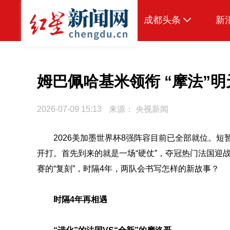
成都头条
新
原创
本地
姆巴佩哈基米领衔 “摩法”
国内
2026-07-09 15:13
来源：
央视新闻
头条智造
2026美加墨世界杯8强阵容目前已全部就位。短暂
热点专题
开打。首先到来的就是一场“硬仗”，夺冠热门法国迎
传真机
赛的“复刻”，时隔4年，两队会书写怎样的新故事？
公示
时隔4年再相遇