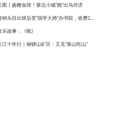
长图丨扬鞭奋蹄！塞北小城“跑”出马经济
传销头目出狱后变“国学大师”办书院，收费1...
音乐故事：《戟》
长江十年行｜铜锣山矿区：又见“靠山吃山”