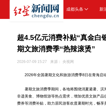
成都头条
新
原创
本地
超4.5亿元消费补贴“真金白
国内
期文旅消费季“热辣滚烫”
头条智造
2026-07-09 15:27
来源：
央视网
热点专题
传真机
2026年全国暑期文化和旅游消费季8日在青海启
公示
暑期文旅消费季期间，各地将围绕消夏避暑、滨
非遗美食、博物馆游等热点需求，增加优质文旅产品供
费券等消费补贴，助力居民游客欢度暑期时光，畅享