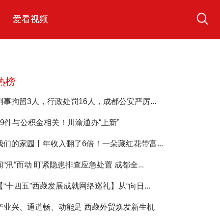
爱看视频
热榜
刑事拘留3人，行政处罚16人，成都公安严厉...
19件与公积金相关！川渝通办“上新”
我们的家园丨年收入翻了6倍！一朵藏红花带富...
闻“汛”而动 盯紧隐患排查应急处置 成都全...
【“十四五”西藏发展成就网络巡礼】从“向日...
产业兴、通道畅、动能足 西藏外贸焕发新生机