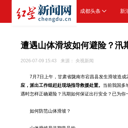
成都头条
新
原创
本地
遭遇山体滑坡如何避险？汛
国内
2026-07-09 15:43
来源：
央视新闻
头条智造
7月7日上午，甘肃省陇南市宕昌县发生滑坡造成
热点专题
应，派出工作组赶赴现场指导救援处置。
当前我国多
传真机
遇时怎样正确避险？汛期如何保证出行安全？已为你
公示
如何防范山体滑坡？