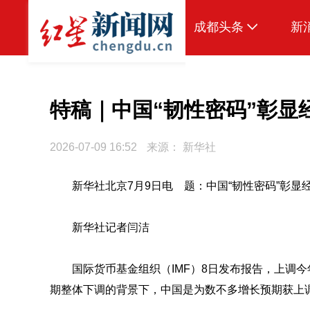
成都头条
新
原创
本地
特稿｜中国“韧性密码”彰显
国内
2026-07-09 16:52
来源：
新华社
头条智造
新华社北京7月9日电 题：中国“韧性密码”彰显经
热点专题
传真机
新华社记者闫洁
公示
国际货币基金组织（IMF）8日发布报告，上调今
期整体下调的背景下，中国是为数不多增长预期获上