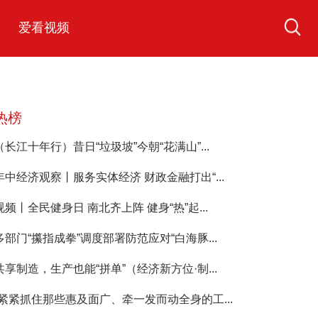
爱看视频
热榜
（长江十年行）昔日“垃圾坡”今朝“花满山”...
年中经济观察丨服务实体经济 财政金融打出“...
视频丨全民健身日 南北齐上阵 健身“热”起...
多部门“攥指成拳”调度部署防范应对“白海豚...
共享制造，生产也能“拼单”（经济新方位·制...
“紧紧抓住那些惠及面广、牵一发而动全身的工...