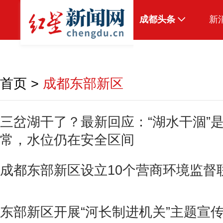
成都头条
新
原创
本地
首页
>
成都东部新区
国内
头条智造
三岔湖干了？最新回应：“湖水干涸”
常，水位仍在安全区间
热点专题
传真机
成都东部新区设立10个营商环境监督
公示
东部新区开展“河长制进机关”主题宣