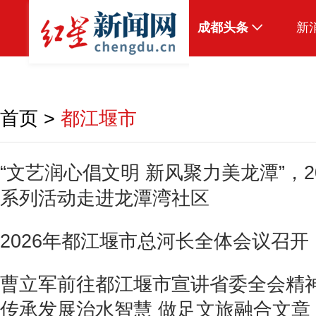
成都头条
新
原创
本地
首页
>
都江堰市
国内
头条智造
“文艺润心倡文明 新风聚力美龙潭”，
系列活动走进龙潭湾社区
热点专题
传真机
2026年都江堰市总河长全体会议召开
公示
曹立军前往都江堰市宣讲省委全会精
传承发展治水智慧 做足文旅融合文章