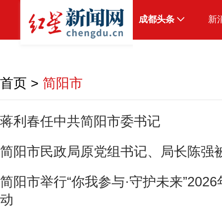
成都头条
新
原创
本地
首页
>
简阳市
国内
头条智造
蒋利春任中共简阳市委书记
热点专题
简阳市民政局原党组书记、局长陈强
传真机
公示
简阳市举行“你我参与·守护未来”20
动