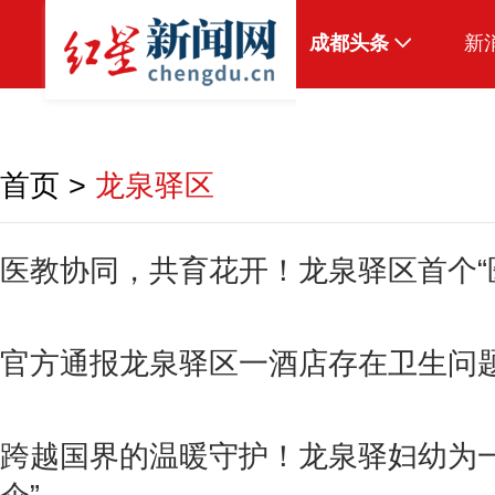
成都头条
新
原创
本地
首页
>
龙泉驿区
国内
头条智造
医教协同，共育花开！龙泉驿区首个“
热点专题
传真机
官方通报龙泉驿区一酒店存在卫生问
公示
跨越国界的温暖守护！龙泉驿妇幼为