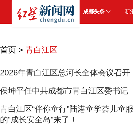
成都头条
新
原创
本地
首页
>
青白江区
国内
头条智造
2026年青白江区总河长全体会议召开
热点专题
侯坤平任中共成都市青白江区委书记
传真机
公示
青白江区“伴你童行”陆港童学荟儿童
的“成长安全岛”来了！