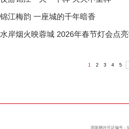
锦江梅韵 一座城的千年暗香
水岸烟火映蓉城 2026年春节灯会点亮
1
2
3
4
5
国新网许可证编号：511