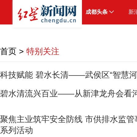
成都头条
新
原创
本地
首页
>
特别关注
国内
头条智造
科技赋能 碧水长清——武侯区“智慧河
热点专题
碧水清流兴百业——从新津龙舟会看河
传真机
公示
聚焦主业筑牢安全防线 市供排水监管
系列活动