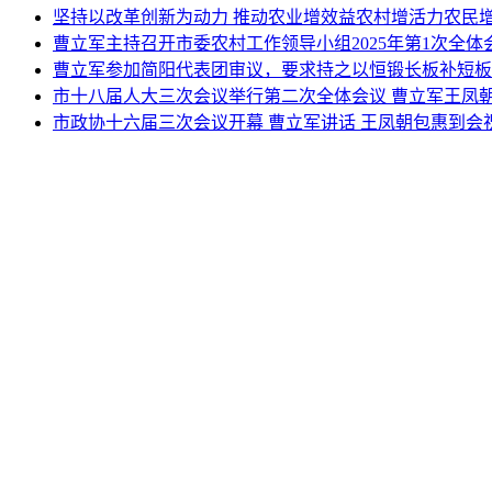
坚持以改革创新为动力 推动农业增效益农村增活力农民
曹立军主持召开市委农村工作领导小组2025年第1次全
曹立军参加简阳代表团审议，要求持之以恒锻长板补短板
市十八届人大三次会议举行第二次全体会议 曹立军王凤
市政协十六届三次会议开幕 曹立军讲话 王凤朝包惠到会