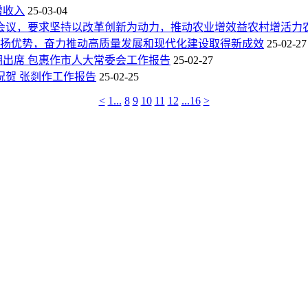
增收入
25-03-04
体会议，要求坚持以改革创新为动力，推动农业增效益农村增活力
扬优势，奋力推动高质量发展和现代化建设取得新成效
25-02-27
朝出席 包惠作市人大常委会工作报告
25-02-27
祝贺 张剡作工作报告
25-02-25
<
1...
8
9
10
11
12
...16
>