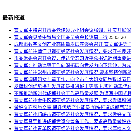
最新报道
曹立军主持召开市委党建领导小组会议强调，扎实开展深
曹立军会见美中贸易全国委员会会长谭森一行
25-03-20
成都市数字文创产业高质量发展座谈会召开 曹立军讲话 
曹立军前往蒲江县调研经济社会发展情况，要求守护良好
市委常委会召开会议，传达学习习近平总书记近期重要讲
曹立军：推动巡察工作向深拓展向专发力向下延伸，为成
曹立军前往彭州市调研经济社会发展情况 要求坚持创新
曹立军调研妇女儿童工作，向全市广大妇女同胞致以节日
发挥科创优势提升发展能级推进城市更新 扎实推动现代
不断推动新时代成都社会工作高质量发展 为谱写中国式
曹立军前往金牛区调研经济社会发展情况，要求发挥科创
做好文商农旅文章 提升优势产业能级 加快打造成都西部
曹立军前往邛崃市调研经济社会发展情况，要求做好文商
曹立军督导推进成都世运会筹备工作，要求高质量做好各
曹立军前往青羊区调研经济社会发展情况，要求厚植人文