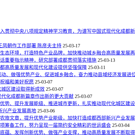
入贯彻中央八项规定精神学习教育，为谱写中国式现代化成都新
王凤朝作工作部署 陈彦夫主持
25-03-17
生态环境，打造特色产业品牌，加快推动城乡融合高质量发展再
话重要指示精神，研究部署成都贯彻落实措施
25-03-13
都高质量发展和现代化建设提供坚强保障
25-03-11
驱动、做强优势产业、促进城乡融合，奋力推动县域经济发展进
祝福和美好祝愿
25-03-07
化城区建设取得新成效
25-03-07
现代化成都新篇章作出新的更大贡献
25-03-07
优势、提升发展能级、推进城市更新，扎实推动现代化城区建设
新兴产业发展高地
25-03-06
农旅文章，提升优势产业能级，加快打造成都西部新兴产业发展
项筹备工作，努力呈现一届简约安全精彩的世运盛会
25-03-04
底蕴、发挥创新优势、做强产业支撑，推动高质量发展不断取得