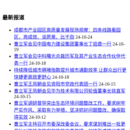
最新报道
成都市产业园区高质量发展现场观摩：四条线路看园
区，亮成效、谈愿景、比干劲
24-10-24
曹立军会见中国电力建设集团董事长丁焰章一行
24-10-
19
曹立军会见中科曙光总裁历军及其产业生态合作伙伴代
表一行
24-10-18
持续降低城市拥堵指数提升城市通勤效率 让群众出行更
快捷更高效更舒心
24-10-18
曹立军王凤朝会见资阳市党政代表团一行
24-10-15
曹立军王凤朝会见华为技术有限公司轮值董事长徐直军
24-10-15
曹立军调研督导突出生态环境问题整改工作，要求树牢
严实作风、采取有力举措，坚决抓好问题整改，确保取
得实效
24-10-12
曹立军主持召开市委深改委会议，要求谋划推出一批更