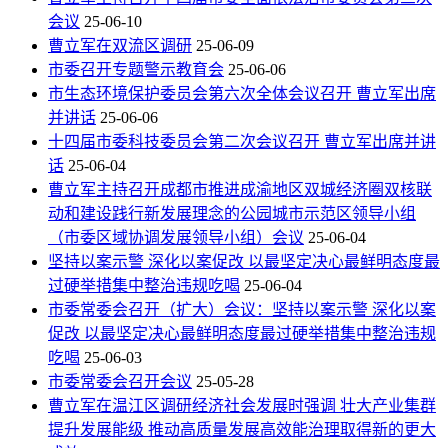
会议
25-06-10
曹立军在双流区调研
25-06-09
市委召开专题警示教育会
25-06-06
市生态环境保护委员会第六次全体会议召开 曹立军出席
并讲话
25-06-06
十四届市委科技委员会第二次会议召开 曹立军出席并讲
话
25-06-04
曹立军主持召开成都市推进成渝地区双城经济圈双核联
动和建设践行新发展理念的公园城市示范区领导小组
（市委区域协调发展领导小组）会议
25-06-04
坚持以案示警 深化以案促改 以最坚定决心最鲜明态度最
过硬举措集中整治违规吃喝
25-06-04
市委常委会召开（扩大）会议：坚持以案示警 深化以案
促改 以最坚定决心最鲜明态度最过硬举措集中整治违规
吃喝
25-06-03
市委常委会召开会议
25-05-28
曹立军在温江区调研经济社会发展时强调 壮大产业集群
提升发展能级 推动高质量发展高效能治理取得新的更大