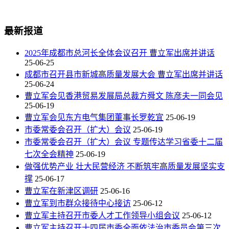
最新报道
2025年成都市总河长全体会议召开 曹立军出席并讲话
25-06-25
成都市召开县市新城高质量发展大会 曹立军出席并讲话
25-06-24
曹立军会见香港贸易发展局总裁方舜文 陈彦夫一同会见
25-06-19
曹立军会见东方电气集团董事长罗乾宜
25-06-19
市委常委会召开（扩大）会议
25-06-19
市委常委会召开（扩大）会议 专题传达学习省委十二届
七次全会精神
25-06-19
做强优势产业 壮大民营经济 不断筑牢高质量发展坚实支
撑
25-06-17
曹立军在新津区调研
25-06-16
曹立军到市群众接待中心接访
25-06-12
曹立军主持召开市委人才工作领导小组会议
25-06-12
曹立军主持召开十四届市委全面依法治市委员会第三次